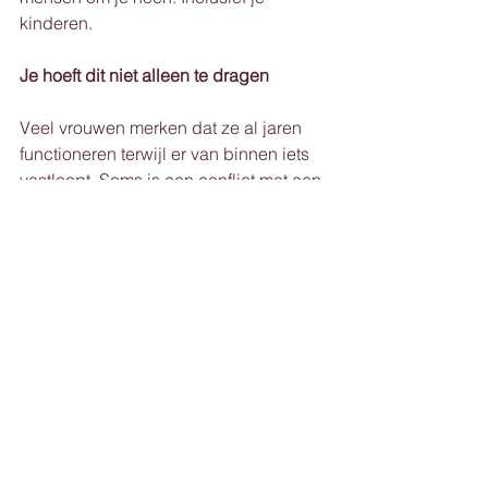
kinderen.
Je hoeft dit niet alleen te dragen
Veel vrouwen merken dat ze al jaren 
functioneren terwijl er van binnen iets 
vastloopt. Soms is een conflict met een 
tiener het moment waarop dat 
zichtbaar wordt.
In mijn praktijk begeleid ik vrouwen om 
te begrijpen wat er onder die spanning 
zit. Vanuit dat inzicht ontstaat stap voor 
stap meer rust, helderheid en ruimte 
voor echte verbinding.
plan een kennismakingsafspraak