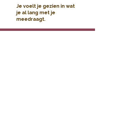
Je voelt je gezien in wat
je al lang met je
meedraagt.
Geen oppervlakkige tips.
Echte vragen die je
dichter bij jezelf brengen.
Loslaten op jouw tempo,
zonder dat iemand anders
er iets over te zeggen