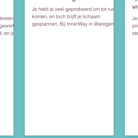
v
Je hebt al veel geprobeerd om tot rust te
komen, en toch blijft je lichaam
dereen.
Je
gespannen. Bij InnerWay in Waregem
 gewerkt
pr
en online boek je een Reiki Healing
d, en je
st
sessie via een gratis
miri kijkt
pe
kennismakingsgesprek van 15 minuten,
it: in je
pa
vrijblijvend. Wat mag je verwachten?
, wat je
Wa
Een Reiki Healing sessie duurt 60
 Hoe
Je
minuten en kost 90 euro. Healing helpt
aar
sc
je zenuwstelsel tot rust komen.
r wat je
vo
Onderzoek gepubliceerd op PubMed
Dj
toont dat Reiki in 8 van de 13 klinische
ie
tr
studies effectiever werkt dan een
ldgevoel.
da
placebo. Na dertig jaar e
ine. Wa
je