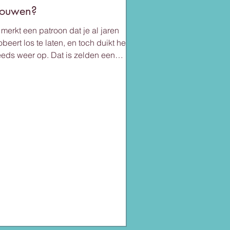
rouwen?
 merkt een patroon dat je al jaren
obeert los te laten, en toch duikt het
eeds weer op. Dat is zelden een
rsoonlijk falen. Vaak is het een
troon dat verder teruggaat dan jijzelf.
t zijn transgenerationele patronen?
 draagt soms rollen, overtuigingen en
huldgevoelens mee van de generatie
or je, vaak via de vrouwelijke lijn.
amila Amiri noemt dit
ansgenerationele patronen, gewicht
t je onbewust hebt overgenomen van
 familie. Wat verandert er als je dit