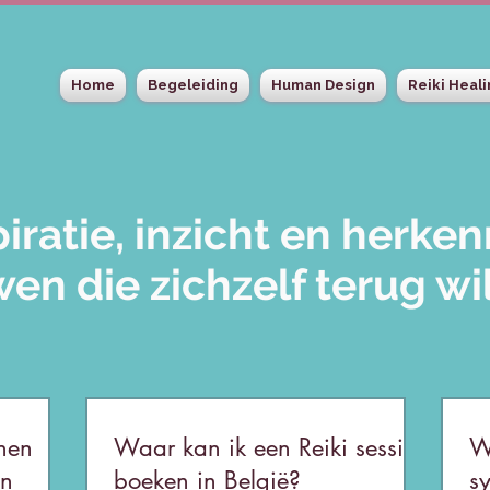
Home
Begeleiding
Human Design
Reiki Heal
piratie, inzicht en herke
en die zichzelf terug wi
nen
Waar kan ik een Reiki sessie
W
in
boeken in België?
s