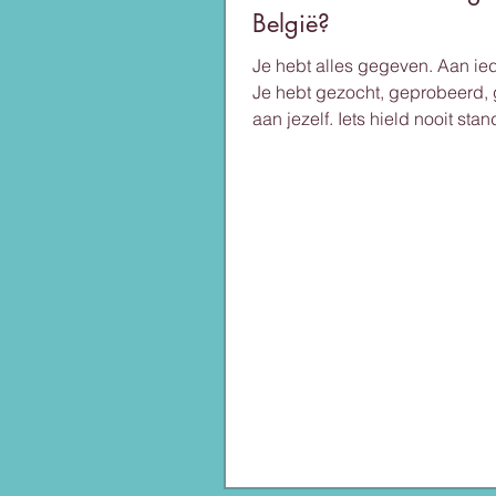
België?
Je hebt alles gegeven. Aan ie
Je hebt gezocht, geprobeerd,
aan jezelf. Iets hield nooit stan
begrijpt niet waarom. Djamila A
bij InnerWay naar waar het vastz
patronen, je familiedynamieken
meedraagt dat niet van jou is.
verloopt dit proces? Na een p
sessies zie je vaak al helderde
tegenhoudt. Daarna komt de
verschuiving: keuzes maken d
kloppen voor jou, zonder schu
Dit gebeurt in Waregem of onl