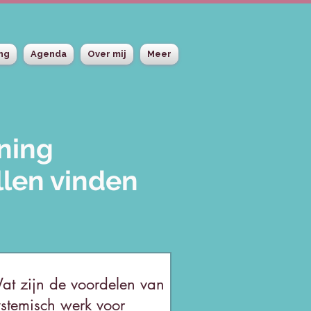
ing
Agenda
Over mij
Meer
nning
llen vinden
at zijn de voordelen van
ystemisch werk voor