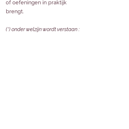
of oefeningen in praktijk
brengt.
(*) onder welzijn wordt verstaan :
lichamelijk, psychisch,
emotioneel, spiritueel,
energetisch, holistisch, relationeel,
sociaal, maatschappelijk welzijn.
(**) onder "InnerWay" wordt
verstaan : Djamila Amiri of een
persoon die in samenwerking met
of in opdracht van InnerWay
bepaalde informatie, tips, advies,
diensten, producten, ... deelt met
als doel de mentale, lichamelijke,