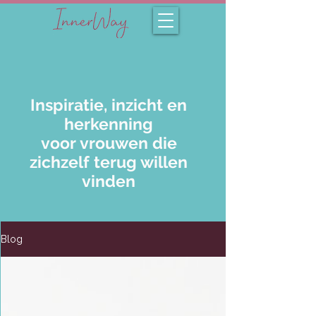
Inspiratie, inzicht en
herkenning
voor vrouwen die
zichzelf terug willen
vinden
Blog