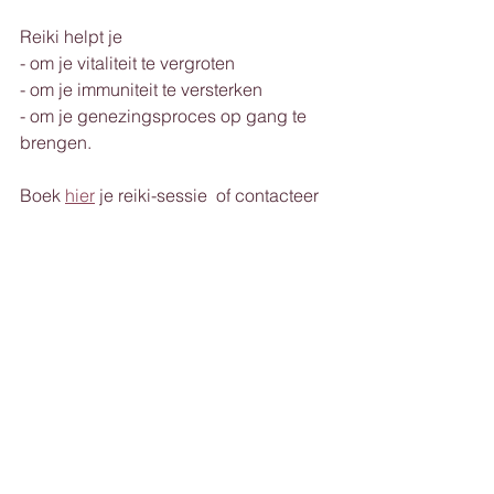
Reiki helpt je
- om je vitaliteit te vergroten
- om je immuniteit te versterken
- om je genezingsproces op gang te 
brengen.
Boek 
hier
 je reiki-sessie  of contacteer 
me om een 
telefoongesprek
 in te 
plannen mocht je nog vragen hebben.  
Heb je interesse om deze methode zelf 
aan te leren ? Klik dan 
hier
#liefde
#accepteren
#reiki
#healing
#reikisessie