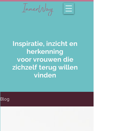
Inspiratie, inzicht en
herkenning
voor vrouwen die
zichzelf terug willen
vinden
Blog