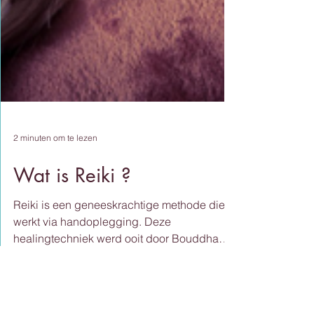
2 minuten om te lezen
Wat is Reiki ?
Reiki is een geneeskrachtige methode die
werkt via handoplegging. Deze
healingtechniek werd ooit door Bouddha
gebruikt en werd herontdekt door een dokter
die ook een monnik was nl Dr Mikao Usui.
Hij leefde in Japan rond 1870. Rei =