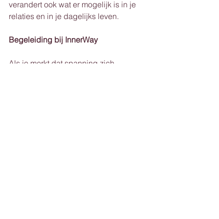
verandert ook wat er mogelijk is in je 
relaties en in je dagelijks leven.
Begeleiding bij InnerWay
Als je merkt dat spanning zich 
opstapelt en je niet meer goed weet 
waar het vandaan komt, dan is er hier 
een plek voor jou.
We kijken samen naar wat er werkelijk 
speelt. Zonder oordeel. Op jouw tempo.
Plan je gratis gesprek