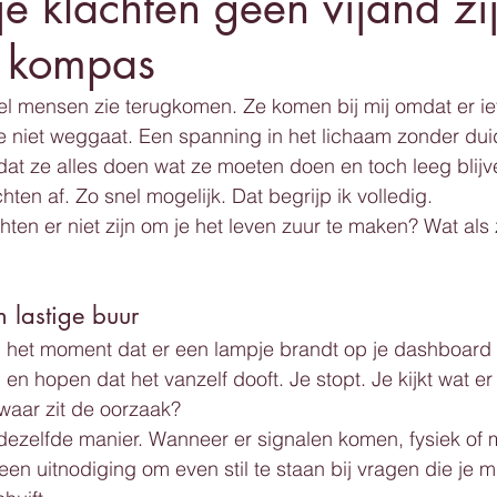
 klachten geen vijand zi
 kompas
 veel mensen zie terugkomen. Ze komen bij mij omdat er iet
 niet weggaat. Een spanning in het lichaam zonder duid
dat ze alles doen wat ze moeten doen en toch leeg blijv
hten af. Zo snel mogelijk. Dat begrijp ik volledig.
hten er niet zijn om je het leven zuur te maken? Wat als 
n lastige buur
 het moment dat er een lampje brandt op je dashboard g
en hopen dat het vanzelf dooft. Je stopt. Je kijkt wat e
: waar zit de oorzaak?
dezelfde manier. Wanneer er signalen komen, fysiek of m
 een uitnodiging om even stil te staan bij vragen die je m