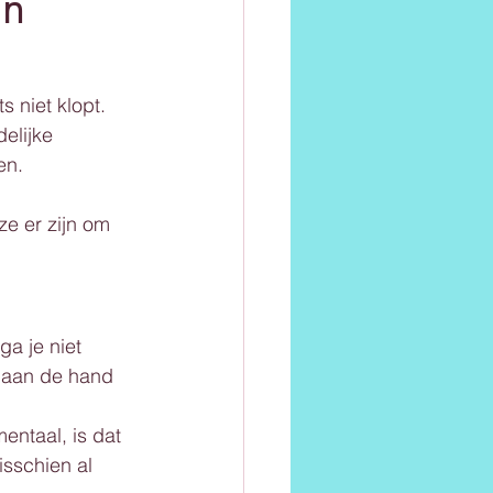
jn
s niet klopt. 
elijke 
en.
ze er zijn om 
a je niet 
r aan de hand 
entaal, is dat 
isschien al 