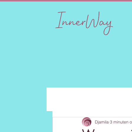
Djamila
3 minuten o