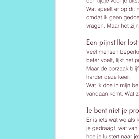
een tijdje voor je uits
Wat speelt er op dit 
omdat ik geen gedoe w
vragen. Maar het zijn
Een pijnstiller lo
Veel mensen beperken 
beter voelt, lijkt het
Maar de oorzaak blij
harder deze keer.
Wat ik doe in mijn be
vandaan komt. Wat ze
Je bent niet je p
Er is iets wat we als
je gedraagt, wat van 
hoe je luistert naar j