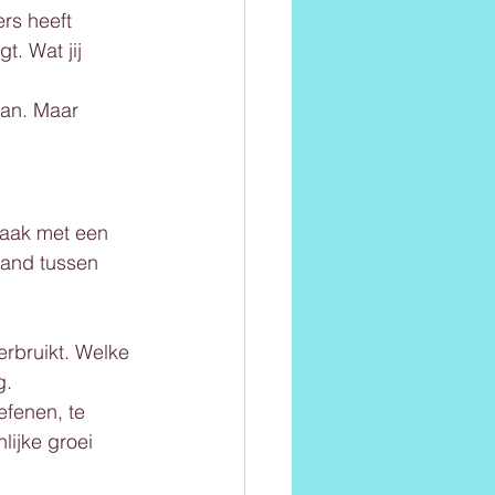
rs heeft 
. Wat jij 
aan. Maar 
aak met een 
band tussen 
erbruikt. Welke 
g.
efenen, te 
ijke groei 