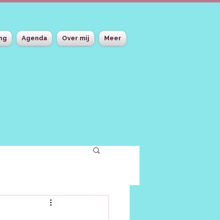
ing
Agenda
Over mij
Meer