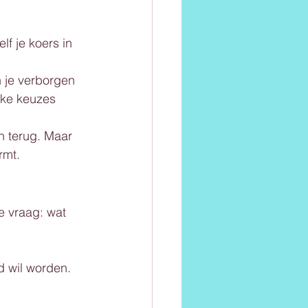
lf je koers in 
n je verborgen 
lke keuzes 
 terug. Maar 
rmt.
e vraag: wat 
d wil worden. 